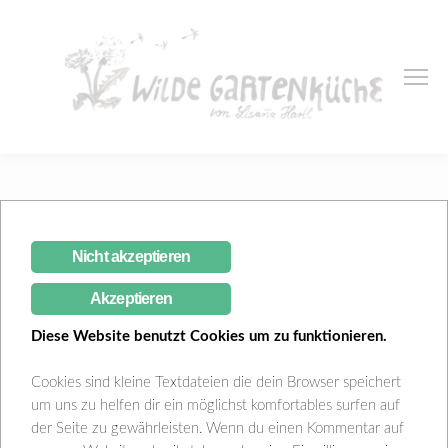
Bärlauch-Brezenknödel-
Nicht akzeptieren
Suppe
Akzeptieren
Lisana Hartl
Februar 20, 2021
Blog
,
Küche
2 Comments
Diese Website benutzt Cookies um zu funktionieren.
Cookies sind kleine Textdateien die dein Browser speichert
um uns zu helfen dir ein möglichst komfortables surfen auf
der Seite zu gewährleisten. Wenn du einen Kommentar auf