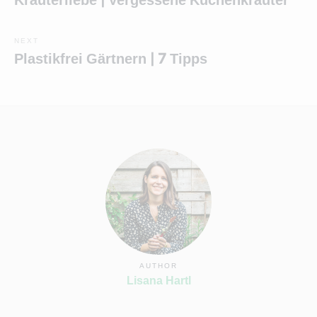
Kräuterliebe | Vergessene Küchenkräuter
post:
NEXT
Next
Plastikfrei Gärtnern | 7 Tipps
post:
AUTHOR
Lisana Hartl