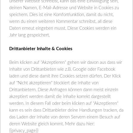
unserer Website schreibst, kann das eine Einwilligung sein,
deinen Namen, E-Mail-Adresse und Website in Cookies zu
speichern. Dies ist eine Komfortfunktion, damit du nicht,
wenn du einen weiteren Kommentar schreibst, all diese
Daten erneut eingeben musst. Diese Cookies werden ein
Jahr lang gespeichert.
Drittanbieter Inhalte & Cookies
Hefezopf
Beim klicken auf "Akzeptieren" gehen wir davon aus dass wir
Lisana Hartl
April 1, 2021
Blog
,
Küche
4 Comments
Inhalte von Drittanbieten wie z.B. Google oder Facebook
laden und diese damit ihre Cookies setzen dürfen. Der Klick
(Artikel von 2017 – Das Rezept gibt’s seit dem
auf "Nicht akzeptieren" blockiert die Inhalte von
immer zu Ostern) Das wollte ich unbedingt
Drittanbietern. Diese Anfragen können dann meist einzeln
akzeptiert werden damit die Inhalte korrekt dargestellt
ausprobieren, einen Hefezopf zu Ostern. Ich war zu
werden. In diesem Fall oder beim klicken auf "Akzeptieren"
einem Osterbrunch eingeladen und sollte etwas
kann es sein dass Drittanbieter deine Handlungen tracken, da
mitbringen. Da ich aber noch nie einen Hefezopf
das Laden der Inhalte von deren Servern einem Besuch auf
gemacht hatte brauchte ich erstmal ein gutes
deren Website gleich kommt. Mehr dazu hier:
Rezept. Um das passende Rezept zu finden habe
{{privacy_page}}