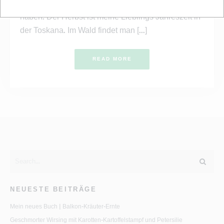
jedes Jahr wieder hier her um eine schöne Zeit zu
haben. Der Herbst ist meine Lieblings Jahreszeit in
der Toskana. Im Wald findet man [...]
READ MORE
NEUESTE BEITRÄGE
Mein neues Buch | Balkon-Kräuter-Ernte
Geschmorter Wirsing mit Karotten-Kartoffelstampf und Petersilie