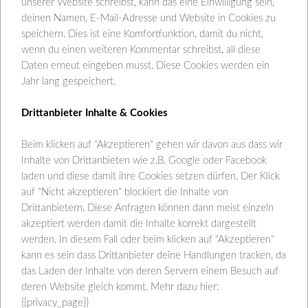
unserer Website schreibst, kann das eine Einwilligung sein,
deinen Namen, E-Mail-Adresse und Website in Cookies zu
speichern. Dies ist eine Komfortfunktion, damit du nicht,
wenn du einen weiteren Kommentar schreibst, all diese
Daten erneut eingeben musst. Diese Cookies werden ein
Jahr lang gespeichert.
Drittanbieter Inhalte & Cookies
Beim klicken auf "Akzeptieren" gehen wir davon aus dass wir
Toskana im Herbst
Inhalte von Drittanbieten wie z.B. Google oder Facebook
laden und diese damit ihre Cookies setzen dürfen. Der Klick
Lisana Hartl
Dezember 18, 2017
Balkongarten
,
auf "Nicht akzeptieren" blockiert die Inhalte von
Blog
No Comment
Drittanbietern. Diese Anfragen können dann meist einzeln
akzeptiert werden damit die Inhalte korrekt dargestellt
Mitten in einem Esskastanienwald in der Nähe von
werden. In diesem Fall oder beim klicken auf "Akzeptieren"
Siena, liegt ein kleines Steinhaus. Mit diesem Ort
kann es sein dass Drittanbieter deine Handlungen tracken, da
verbinde ich so viele Geschichten und
das Laden der Inhalte von deren Servern einem Besuch auf
deren Website gleich kommt. Mehr dazu hier:
Erinnerungen. Seit ich vier Jahre alt bin, komme ich
{{privacy_page}}