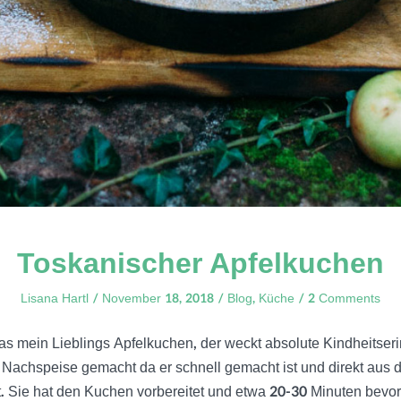
Toskanischer Apfelkuchen
Lisana Hartl
November 18, 2018
Blog
,
Küche
2 Comments
das mein Lieblings Apfelkuchen, der weckt absolute Kindheitse
als Nachspeise gemacht da er schnell gemacht ist und direkt au
 Sie hat den Kuchen vorbereitet und etwa 20-30 Minuten bevor