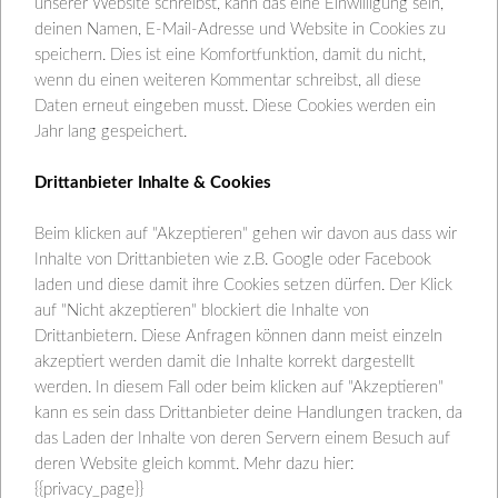
unserer Website schreibst, kann das eine Einwilligung sein,
deinen Namen, E-Mail-Adresse und Website in Cookies zu
speichern. Dies ist eine Komfortfunktion, damit du nicht,
wenn du einen weiteren Kommentar schreibst, all diese
Daten erneut eingeben musst. Diese Cookies werden ein
Jahr lang gespeichert.
Drittanbieter Inhalte & Cookies
Beim klicken auf "Akzeptieren" gehen wir davon aus dass wir
Risotto mit Schwarzwurzel und
Inhalte von Drittanbieten wie z.B. Google oder Facebook
laden und diese damit ihre Cookies setzen dürfen. Der Klick
Petersilien-Pesto
auf "Nicht akzeptieren" blockiert die Inhalte von
Lisana Hartl
Februar 8, 2025
Blog
,
Küche
3
Drittanbietern. Diese Anfragen können dann meist einzeln
akzeptiert werden damit die Inhalte korrekt dargestellt
Comments
werden. In diesem Fall oder beim klicken auf "Akzeptieren"
kann es sein dass Drittanbieter deine Handlungen tracken, da
Schwarzwurzeln habe ich noch nie gekocht und
das Laden der Inhalte von deren Servern einem Besuch auf
wollte es unbedingt einmal ausprobieren. Ich habe
deren Website gleich kommt. Mehr dazu hier:
mein klassisches „weißes“ Risotto-Rezept mit
{{privacy_page}}