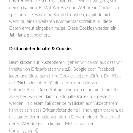
unserer Website schreibst, kann das eine Einwilligung sein,
deinen Namen, E-Mail-Adresse und Website in Cookies zu
speichern. Dies ist eine Komfortfunktion, damit du nicht,
wenn du einen weiteren Kommentar schreibst, all diese
Daten erneut eingeben musst. Diese Cookies werden ein
Jahr lang gespeichert.
Drittanbieter Inhalte & Cookies
Beim klicken auf "Akzeptieren" gehen wir davon aus dass wir
Inhalte von Drittanbieten wie z.B. Google oder Facebook
laden und diese damit ihre Cookies setzen dürfen. Der Klick
auf "Nicht akzeptieren" blockiert die Inhalte von
Eine absolute Kindheitserinnerung – und wie ich diese
Drittanbietern. Diese Anfragen können dann meist einzeln
Lauchpfannkuchen geliebt habe und es immer noch tue!
akzeptiert werden damit die Inhalte korrekt dargestellt
Ein richtiges Rezept dazu gab es bis jetzt nicht, weil
werden. In diesem Fall oder beim klicken auf "Akzeptieren"
meine Mutter es immer nach Gefühl gekocht hat. Ich habe
kann es sein dass Drittanbieter deine Handlungen tracken, da
das Laden der Inhalte von deren Servern einem Besuch auf
nun also mitnotiert um es mit euch zu teilen.
deren Website gleich kommt. Mehr dazu hier:
{{privacy_page}}