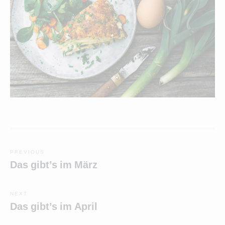
Beitragsnavigation
PREVIOUS
Previous
Das gibt’s im März
post:
NEXT
Next
Das gibt’s im April
post: