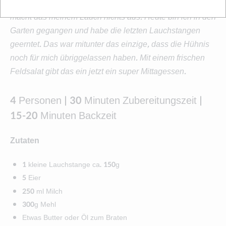
Auf den Beeten liegt gerade wieder Schnee, zum Glück
macht das meinem Lauch nichts aus. Heute bin ich in den
Garten gegangen und habe die letzten Lauchstangen
geerntet. Das war mitunter das einzige, dass die Hühnis
noch für mich übriggelassen haben.
Mit einem frischen
Feldsalat gibt das ein jetzt ein super Mittagessen.
4 Personen | 30 Minuten Zubereitungszeit |
15-20 Minuten Backzeit
Zutaten
1 kleine Lauchstange ca. 150g
5 Eier
250 ml Milch
300g Mehl
Etwas Butter oder Öl zum Braten