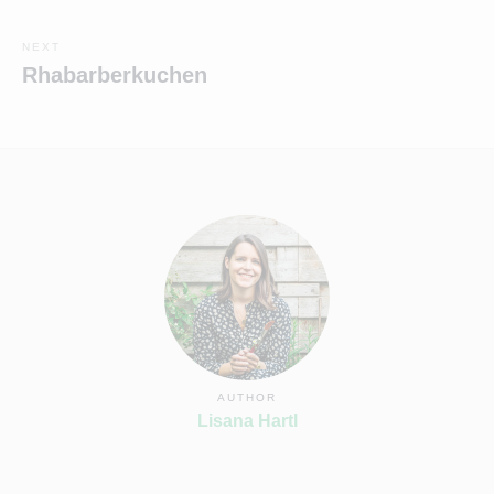
post:
NEXT
Next
Rhabarberkuchen
post:
AUTHOR
Lisana Hartl