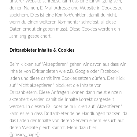
unserer Website schreibst, kann das eine Einwilligung sein,
deinen Namen, E-Mail-Adresse und Website in Cookies zu
speichern. Dies ist eine Komfortfunktion, damit du nicht,
wenn du einen weiteren Kommentar schreibst, all diese
Daten erneut eingeben musst. Diese Cookies werden ein
Jahr lang gespeichert.
Drittanbieter Inhalte & Cookies
Beim klicken auf "Akzeptieren" gehen wir davon aus dass wir
Inhalte von Drittanbieten wie z.B. Google oder Facebook
laden und diese damit ihre Cookies setzen dürfen. Der Klick
Diese simple und geniale Lösung für die Beschriftung der
auf "Nicht akzeptieren" blockiert die Inhalte von
Drittanbietern. Diese Anfragen können dann meist einzeln
Pflanzen ist einfach super! Ich bin vor ein paar Jahren im
akzeptiert werden damit die Inhalte korrekt dargestellt
Internet auf der Suche nach Alternative zu den
werden. In diesem Fall oder beim klicken auf "Akzeptieren"
Plastikschildern gewesen und dann auf diese hübschen
kann es sein dass Drittanbieter deine Handlungen tracken, da
Holzstäbchen gestoßen. Seitdem verwende ich nur noch
das Laden der Inhalte von deren Servern einem Besuch auf
diese Form der Beschriftung. Das Praktische ist, man
deren Website gleich kommt. Mehr dazu hier:
{{privacy_page}}
kann Sie gleichzeitig dazu verwenden die Saatlöcher zu