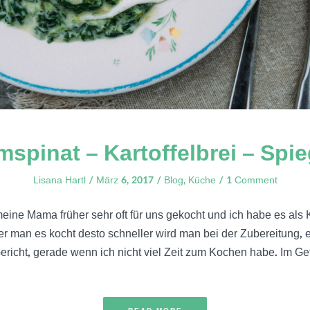
spinat – Kartoffelbrei – Spie
Lisana Hartl
März 6, 2017
Blog
,
Küche
1 Comment
eine Mama früher sehr oft für uns gekocht und ich habe es als K
fter man es kocht desto schneller wird man bei der Zubereitung, es
ericht, gerade wenn ich nicht viel Zeit zum Kochen habe. Im Ge