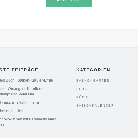
READ MORE
STE BEITRÄGE
KATEGORIEN
es Buch | Balkon-Kräuter-Ernte
BALKONGARTEN
ter Wirsing mit Karotten-
BLOG
stampf und Petersilie
KÜCHE
 Gnocchi in Salbeibutter
SAISONKALENDER
beiten im Herbst
chokokuchen mit Karamellisierten
en